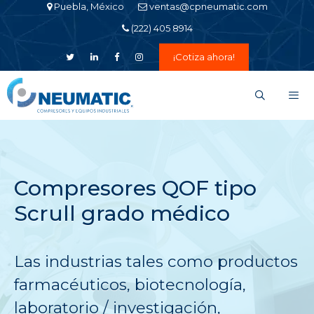
Saltar
Puebla, México
ventas@cpneumatic.com
al
(222) 405 8914
contenido
¡Cotiza ahora!
Men
Compresores QOF tipo
Scrull grado médico
Las industrias tales como productos
farmacéuticos, biotecnología,
laboratorio / investigación,