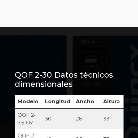
QOF 2-30 Datos técnicos
dimensionales
Modelo
Longitud
Ancho
Altura
QOF 2-
30
26
33
7.5 FM
QOF 2-