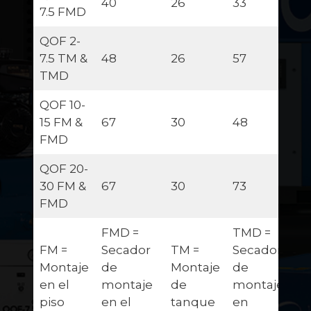
40
26
33
7.5 FMD
QOF 2-
7.5 TM &
48
26
57
TMD
QOF 10-
15 FM &
67
30
48
FMD
QOF 20-
30 FM &
67
30
73
FMD
FMD =
TMD =
FM =
Secador
TM =
Secador
Montaje
de
Montaje
de
en el
montaje
de
montaje
piso
en el
tanque
en