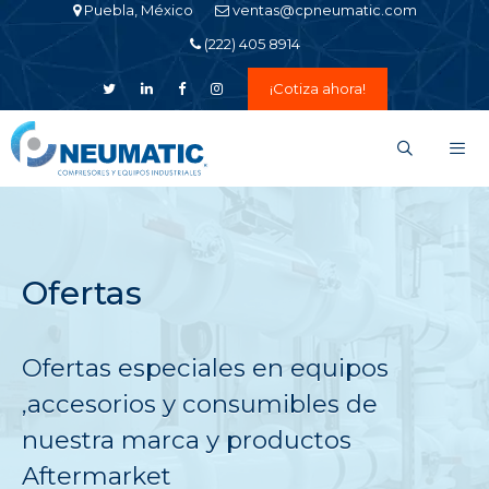
Saltar
Puebla, México
ventas@cpneumatic.com
al
(222) 405 8914
contenido
¡Cotiza ahora!
Men
Ofertas
Ofertas especiales en equipos
,accesorios y consumibles de
nuestra marca y productos
Aftermarket